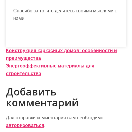
Спасибо за то, что делитесь своими мыслями с
нами!
Н
Конструкция каркасных домов: особенности и
преимущества
а
Энергоэффективные материалы для
в
строительства
и
Добавить
г
комментарий
а
ц
Для отправки комментария вам необходимо
и
авторизоваться
.