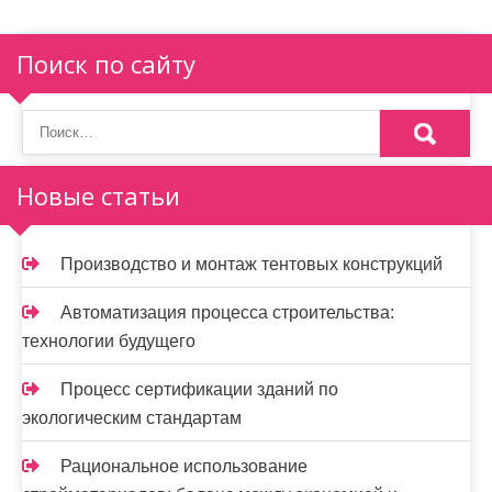
я
п
Поиск по сайту
о
з
а
Новые статьи
п
и
Производство и монтаж тентовых конструкций
с
Автоматизация процесса строительства:
я
технологии будущего
м
Процесс сертификации зданий по
экологическим стандартам
Рациональное использование