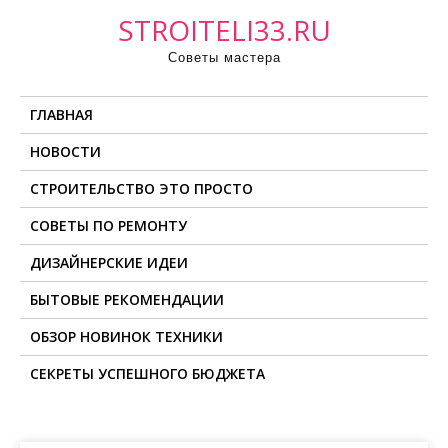
П
STROITELI33.RU
р
Советы мастера
о
м
ГЛАВНАЯ
о
т
НОВОСТИ
а
СТРОИТЕЛЬСТВО ЭТО ПРОСТО
т
ь
СОВЕТЫ ПО РЕМОНТУ
к
ДИЗАЙНЕРСКИЕ ИДЕИ
с
о
БЫТОВЫЕ РЕКОМЕНДАЦИИ
д
ОБЗОР НОВИНОК ТЕХНИКИ
е
СЕКРЕТЫ УСПЕШНОГО БЮДЖЕТА
р
ж
и