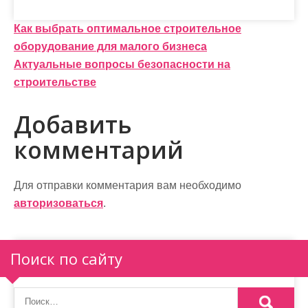
Н
Как выбрать оптимальное строительное
оборудование для малого бизнеса
а
Актуальные вопросы безопасности на
в
строительстве
и
Добавить
г
комментарий
а
ц
Для отправки комментария вам необходимо
и
авторизоваться
.
я
п
Поиск по сайту
о