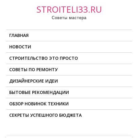
П
STROITELI33.RU
р
Советы мастера
о
м
ГЛАВНАЯ
о
т
НОВОСТИ
а
СТРОИТЕЛЬСТВО ЭТО ПРОСТО
т
ь
СОВЕТЫ ПО РЕМОНТУ
к
ДИЗАЙНЕРСКИЕ ИДЕИ
с
о
БЫТОВЫЕ РЕКОМЕНДАЦИИ
д
ОБЗОР НОВИНОК ТЕХНИКИ
е
СЕКРЕТЫ УСПЕШНОГО БЮДЖЕТА
р
ж
и