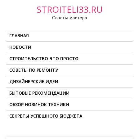
П
STROITELI33.RU
р
Советы мастера
о
м
ГЛАВНАЯ
о
т
НОВОСТИ
а
СТРОИТЕЛЬСТВО ЭТО ПРОСТО
т
ь
СОВЕТЫ ПО РЕМОНТУ
к
ДИЗАЙНЕРСКИЕ ИДЕИ
с
о
БЫТОВЫЕ РЕКОМЕНДАЦИИ
д
ОБЗОР НОВИНОК ТЕХНИКИ
е
СЕКРЕТЫ УСПЕШНОГО БЮДЖЕТА
р
ж
и