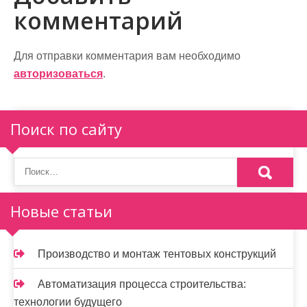
комментарий
г
а
Для отправки комментария вам необходимо
ц
авторизоваться
.
и
я
Поиск по сайту
п
о
з
Новые статьи
а
п
Производство и монтаж тентовых конструкций
и
Автоматизация процесса строительства:
с
технологии будущего