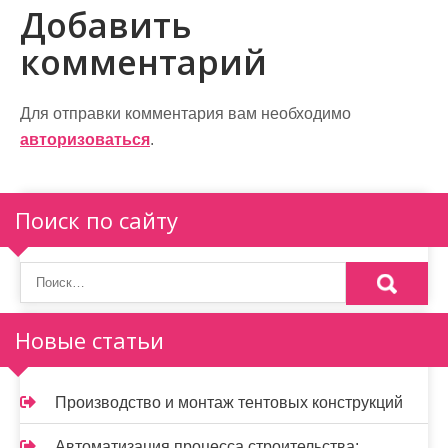
и
Добавить
г
комментарий
а
ц
Для отправки комментария вам необходимо
и
авторизоваться
.
я
п
Поиск по сайту
о
з
а
Новые статьи
п
и
Производство и монтаж тентовых конструкций
с
Автоматизация процесса строительства: