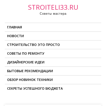
П
STROITELI33.RU
р
Советы мастера
о
м
ГЛАВНАЯ
о
т
НОВОСТИ
а
СТРОИТЕЛЬСТВО ЭТО ПРОСТО
т
ь
СОВЕТЫ ПО РЕМОНТУ
к
ДИЗАЙНЕРСКИЕ ИДЕИ
с
о
БЫТОВЫЕ РЕКОМЕНДАЦИИ
д
ОБЗОР НОВИНОК ТЕХНИКИ
е
СЕКРЕТЫ УСПЕШНОГО БЮДЖЕТА
р
ж
и