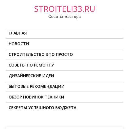
П
STROITELI33.RU
р
Советы мастера
о
м
ГЛАВНАЯ
о
т
НОВОСТИ
а
СТРОИТЕЛЬСТВО ЭТО ПРОСТО
т
ь
СОВЕТЫ ПО РЕМОНТУ
к
ДИЗАЙНЕРСКИЕ ИДЕИ
с
о
БЫТОВЫЕ РЕКОМЕНДАЦИИ
д
ОБЗОР НОВИНОК ТЕХНИКИ
е
СЕКРЕТЫ УСПЕШНОГО БЮДЖЕТА
р
ж
и