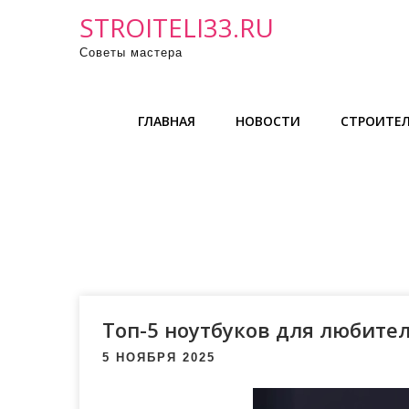
П
STROITELI33.RU
р
Советы мастера
о
м
о
ГЛАВНАЯ
НОВОСТИ
СТРОИТЕЛ
т
а
т
ь
к
с
о
д
е
Топ-5 ноутбуков для любите
р
5 НОЯБРЯ 2025
ж
и