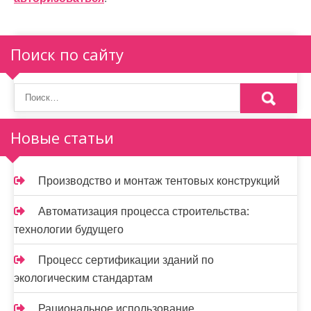
и
я
п
Поиск по сайту
о
з
а
Новые статьи
п
и
Производство и монтаж тентовых конструкций
с
Автоматизация процесса строительства:
я
технологии будущего
м
Процесс сертификации зданий по
экологическим стандартам
Рациональное использование