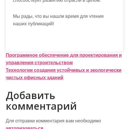
способствует развитию отрасли в целом.
Мы рады, что вы нашли время для чтения
наших публикаций!
Н
Программное обеспечение для проектирования и
управления строительством
а
Технологии создания устойчивых и экологически
в
чистых офисных зданий
и
Добавить
г
комментарий
а
ц
Для отправки комментария вам необходимо
авторизоваться
.