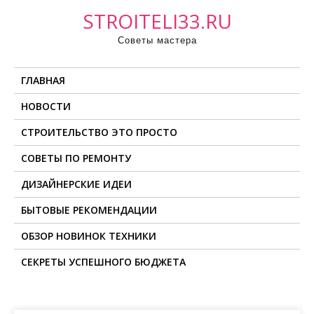
П
STROITELI33.RU
р
Советы мастера
о
м
ГЛАВНАЯ
о
т
НОВОСТИ
а
СТРОИТЕЛЬСТВО ЭТО ПРОСТО
т
ь
СОВЕТЫ ПО РЕМОНТУ
к
ДИЗАЙНЕРСКИЕ ИДЕИ
с
о
БЫТОВЫЕ РЕКОМЕНДАЦИИ
д
ОБЗОР НОВИНОК ТЕХНИКИ
е
СЕКРЕТЫ УСПЕШНОГО БЮДЖЕТА
р
ж
и