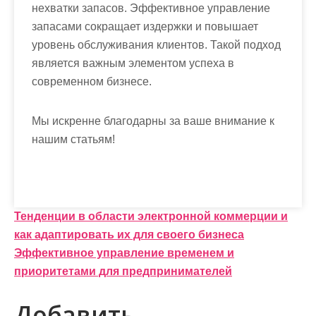
нехватки запасов. Эффективное управление
запасами сокращает издержки и повышает
уровень обслуживания клиентов. Такой подход
является важным элементом успеха в
современном бизнесе.
Мы искренне благодарны за ваше внимание к
нашим статьям!
Н
Тенденции в области электронной коммерции и
как адаптировать их для своего бизнеса
а
Эффективное управление временем и
в
приоритетами для предпринимателей
и
Добавить