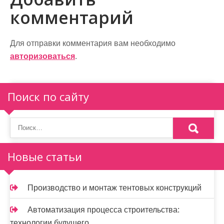
г
комментарий
а
ц
Для отправки комментария вам необходимо
и
авторизоваться
.
я
п
Поиск по сайту
о
з
а
Новые статьи
п
и
Производство и монтаж тентовых конструкций
с
Автоматизация процесса строительства:
технологии будущего