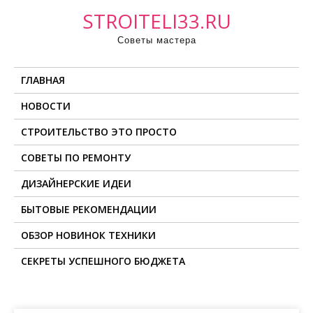
П
STROITELI33.RU
р
Советы мастера
о
м
ГЛАВНАЯ
о
т
НОВОСТИ
а
СТРОИТЕЛЬСТВО ЭТО ПРОСТО
т
ь
СОВЕТЫ ПО РЕМОНТУ
к
ДИЗАЙНЕРСКИЕ ИДЕИ
с
о
БЫТОВЫЕ РЕКОМЕНДАЦИИ
д
ОБЗОР НОВИНОК ТЕХНИКИ
е
СЕКРЕТЫ УСПЕШНОГО БЮДЖЕТА
р
ж
и