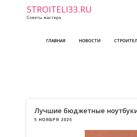
П
STROITELI33.RU
р
Советы мастера
о
м
о
ГЛАВНАЯ
НОВОСТИ
СТРОИТЕЛ
т
а
т
ь
к
с
о
д
е
Лучшие бюджетные ноутбук
р
5 НОЯБРЯ 2025
ж
и