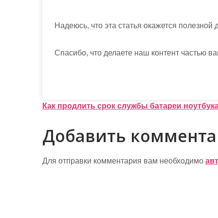
Надеюсь, что эта статья окажется полезной д
Спасибо, что делаете наш контент частью ва
Н
Как продлить срок службы батареи ноутбук
а
Добавить коммент
в
и
Для отправки комментария вам необходимо
ав
г
а
ц