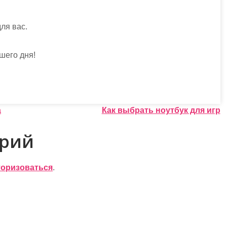
ля вас.
шего дня!
а
Как выбрать ноутбук для игр
арий
торизоваться
.