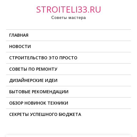
П
STROITELI33.RU
р
Советы мастера
о
м
ГЛАВНАЯ
о
т
НОВОСТИ
а
СТРОИТЕЛЬСТВО ЭТО ПРОСТО
т
ь
СОВЕТЫ ПО РЕМОНТУ
к
ДИЗАЙНЕРСКИЕ ИДЕИ
с
о
БЫТОВЫЕ РЕКОМЕНДАЦИИ
д
ОБЗОР НОВИНОК ТЕХНИКИ
е
СЕКРЕТЫ УСПЕШНОГО БЮДЖЕТА
р
ж
и