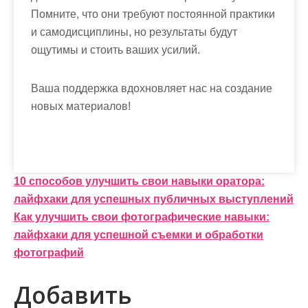
Помните, что они требуют постоянной практики
и самодисциплины, но результаты будут
ощутимы и стоить ваших усилий.
Ваша поддержка вдохновляет нас на создание
новых материалов!
Н
10 способов улучшить свои навыки оратора:
лайфхаки для успешных публичных выступлений
а
Как улучшить свои фотографические навыки:
в
лайфхаки для успешной съемки и обработки
и
фотографий
г
Добавить