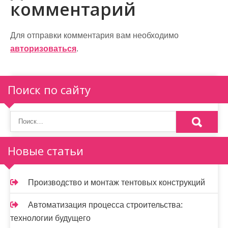
а
комментарий
ц
и
Для отправки комментария вам необходимо
авторизоваться
.
я
п
Поиск по сайту
о
з
а
п
Новые статьи
и
Производство и монтаж тентовых конструкций
с
я
Автоматизация процесса строительства:
технологии будущего