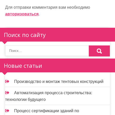
и
Для отправки комментария вам необходимо
я
авторизоваться
.
п
о
Поиск по сайту
з
а
п
Новые статьи
и
с
Производство и монтаж тентовых конструкций
я
Автоматизация процесса строительства:
м
технологии будущего
Процесс сертификации зданий по