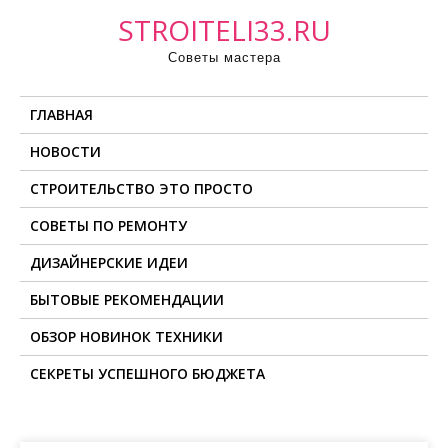
П
STROITELI33.RU
р
Советы мастера
о
м
ГЛАВНАЯ
о
т
НОВОСТИ
а
СТРОИТЕЛЬСТВО ЭТО ПРОСТО
т
ь
СОВЕТЫ ПО РЕМОНТУ
к
ДИЗАЙНЕРСКИЕ ИДЕИ
с
о
БЫТОВЫЕ РЕКОМЕНДАЦИИ
д
ОБЗОР НОВИНОК ТЕХНИКИ
е
СЕКРЕТЫ УСПЕШНОГО БЮДЖЕТА
р
ж
и