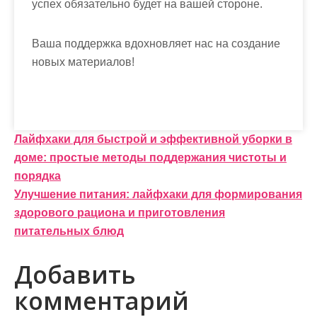
успех обязательно будет на вашей стороне.
Ваша поддержка вдохновляет нас на создание
новых материалов!
Н
Лайфхаки для быстрой и эффективной уборки в
доме: простые методы поддержания чистоты и
а
порядка
в
Улучшение питания: лайфхаки для формирования
и
здорового рациона и приготовления
питательных блюд
г
а
Добавить
ц
комментарий