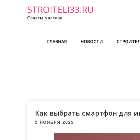
П
STROITELI33.RU
р
Советы мастера
о
м
о
ГЛАВНАЯ
НОВОСТИ
СТРОИТЕЛ
т
а
т
ь
к
с
о
д
е
Как выбрать смартфон для и
р
5 НОЯБРЯ 2025
ж
и