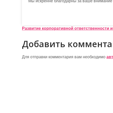
Мы искренне благодарны за ваше внимание 
Н
Развитие корпоративной ответственности и
а
Добавить коммент
в
и
Для отправки комментария вам необходимо
ав
г
а
ц
и
я