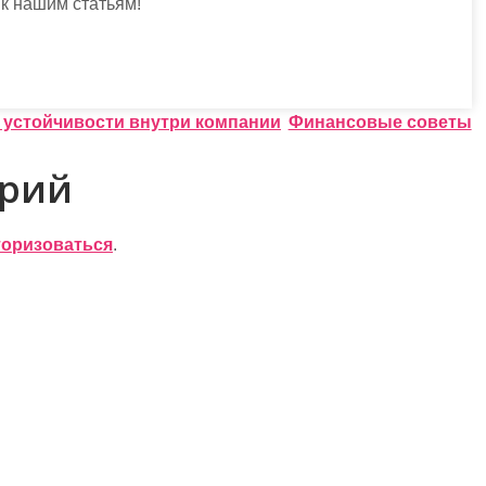
к нашим статьям!
 устойчивости внутри компании
Финансовые советы
арий
торизоваться
.