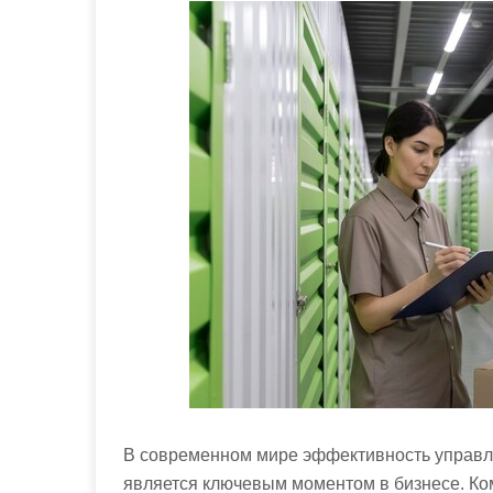
м
о
м
у
В современном мире эффективность управл
является ключевым моментом в бизнесе. Ко