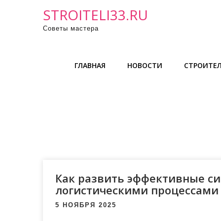
П
STROITELI33.RU
р
Советы мастера
о
м
о
ГЛАВНАЯ
НОВОСТИ
СТРОИТЕЛ
т
а
т
ь
к
с
о
д
е
Как развить эффективные си
р
логистическими процессами
ж
5 НОЯБРЯ 2025
и