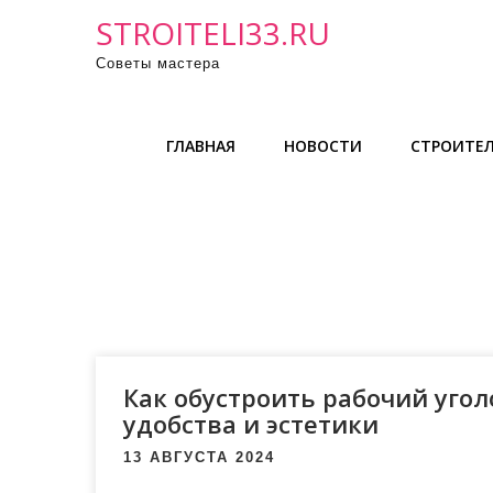
П
STROITELI33.RU
р
Советы мастера
о
м
о
ГЛАВНАЯ
НОВОСТИ
СТРОИТЕЛ
т
а
т
ь
к
с
о
д
е
Как обустроить рабочий угол
р
удобства и эстетики
ж
13 АВГУСТА 2024
и