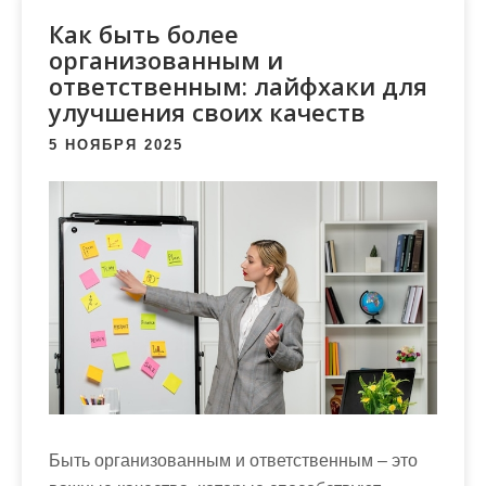
м
Как быть более
о
организованным и
м
ответственным: лайфхаки для
у
улучшения своих качеств
5 НОЯБРЯ 2025
Быть организованным и ответственным – это