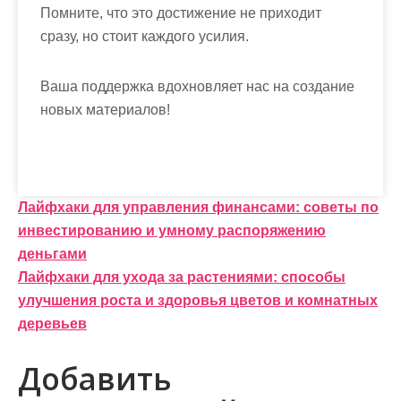
Помните, что это достижение не приходит
сразу, но стоит каждого усилия.
Ваша поддержка вдохновляет нас на создание
новых материалов!
Н
Лайфхаки для управления финансами: советы по
инвестированию и умному распоряжению
а
деньгами
в
Лайфхаки для ухода за растениями: способы
и
улучшения роста и здоровья цветов и комнатных
деревьев
г
а
Добавить