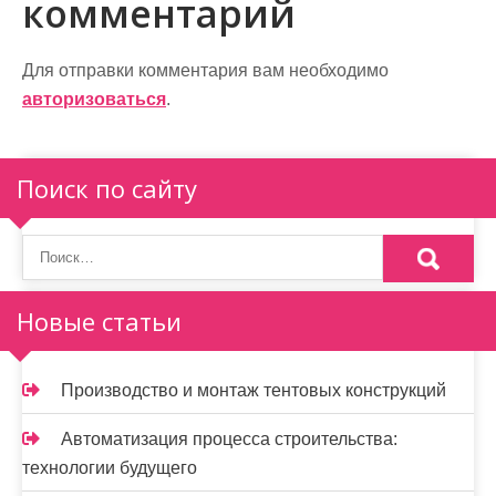
ц
комментарий
и
Для отправки комментария вам необходимо
я
авторизоваться
.
п
о
Поиск по сайту
з
а
п
Новые статьи
и
с
Производство и монтаж тентовых конструкций
я
Автоматизация процесса строительства:
м
технологии будущего