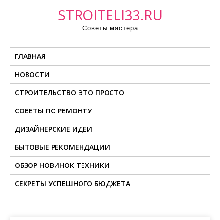
П
STROITELI33.RU
р
Советы мастера
о
м
ГЛАВНАЯ
о
т
НОВОСТИ
а
СТРОИТЕЛЬСТВО ЭТО ПРОСТО
т
ь
СОВЕТЫ ПО РЕМОНТУ
к
ДИЗАЙНЕРСКИЕ ИДЕИ
с
о
БЫТОВЫЕ РЕКОМЕНДАЦИИ
д
ОБЗОР НОВИНОК ТЕХНИКИ
е
СЕКРЕТЫ УСПЕШНОГО БЮДЖЕТА
р
ж
и