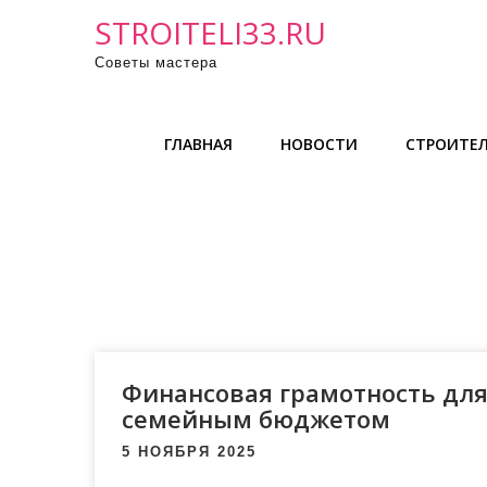
П
STROITELI33.RU
р
Советы мастера
о
м
о
ГЛАВНАЯ
НОВОСТИ
СТРОИТЕЛ
т
а
т
ь
к
с
о
д
е
Финансовая грамотность для
р
семейным бюджетом
ж
5 НОЯБРЯ 2025
и