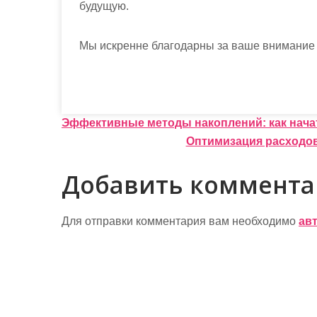
будущую.
Мы искренне благодарны за ваше внимание 
Н
Эффективные методы накоплений: как нача
Оптимизация расходов
а
в
Добавить коммент
и
г
Для отправки комментария вам необходимо
ав
а
ц
и