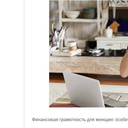
м
о
м
у
Финансовая грамотность для женщин: особ