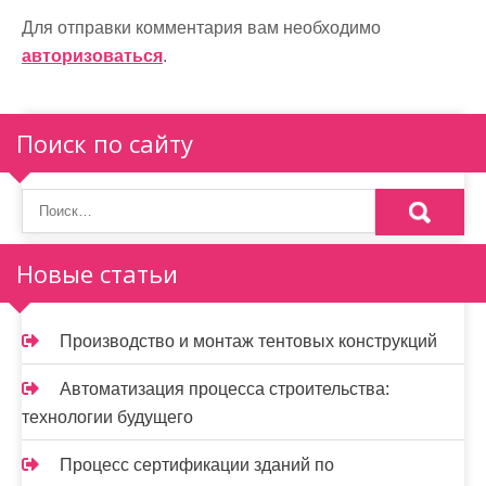
а
Для отправки комментария вам необходимо
ц
авторизоваться
.
и
я
Поиск по сайту
п
о
з
Новые статьи
а
п
Производство и монтаж тентовых конструкций
и
Автоматизация процесса строительства:
с
технологии будущего
я
Процесс сертификации зданий по