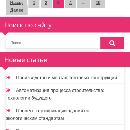
П
Назад
1
2
3
4
…
10
Далее
а
г
Поиск по сайту
и
н
а
Новые статьи
ц
и
Производство и монтаж тентовых конструкций
я
Автоматизация процесса строительства:
з
технологии будущего
а
Процесс сертификации зданий по
п
экологическим стандартам