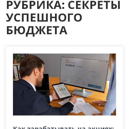
РУБРИКА:
СЕКРЕТЫ
м
о
УСПЕШНОГО
м
у
БЮДЖЕТА
Как зарабатывать на акциях: