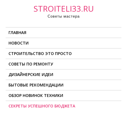
П
STROITELI33.RU
р
Советы мастера
о
м
ГЛАВНАЯ
о
т
НОВОСТИ
а
СТРОИТЕЛЬСТВО ЭТО ПРОСТО
т
ь
СОВЕТЫ ПО РЕМОНТУ
к
ДИЗАЙНЕРСКИЕ ИДЕИ
с
о
БЫТОВЫЕ РЕКОМЕНДАЦИИ
д
ОБЗОР НОВИНОК ТЕХНИКИ
е
СЕКРЕТЫ УСПЕШНОГО БЮДЖЕТА
р
ж
и